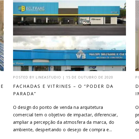
POSTED BY
LINEASTUDIO
|
15 DE OUTUBRO DE 2020
P
DE
FACHADAS E VITRINES – O “PODER DA
D
PARADA”
I
O design do ponto de venda na arquitetura
O
comercial tem o objetivo de impactar, diferenciar,
p
ampliar a percepção da atmosfera da marca, do
d
ambiente, despertando o desejo de compra e...
o