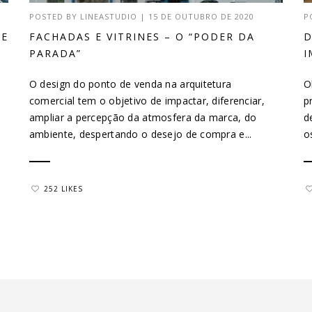
POSTED BY
LINEASTUDIO
|
15 DE OUTUBRO DE 2020
P
DE
FACHADAS E VITRINES – O “PODER DA
D
PARADA”
I
O design do ponto de venda na arquitetura
O
comercial tem o objetivo de impactar, diferenciar,
p
ampliar a percepção da atmosfera da marca, do
d
ambiente, despertando o desejo de compra e...
o
252 LIKES