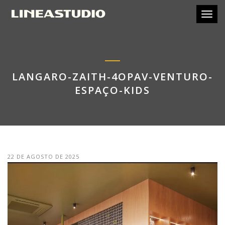
Toggl
LANGARO-ZAITH-4OPAV-VENTURO-
ESPAÇO-KIDS
22 DE AGOSTO DE 2025