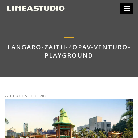
Toggl
LANGARO-ZAITH-4OPAV-VENTURO-
PLAYGROUND
22 DE AGOSTO DE 2025