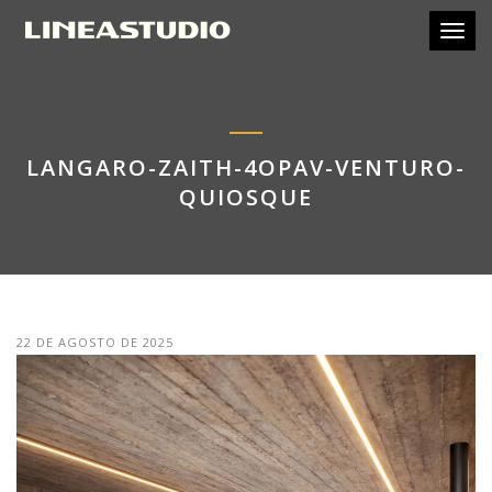
Toggl
LANGARO-ZAITH-4OPAV-VENTURO-
QUIOSQUE
22 DE AGOSTO DE 2025