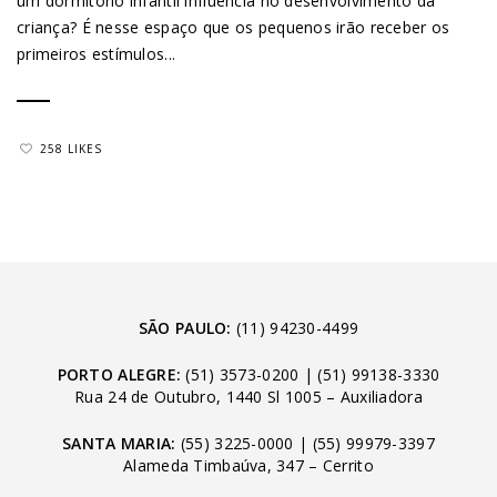
um dormitório infantil influencia no desenvolvimento da
criança? É nesse espaço que os pequenos irão receber os
primeiros estímulos...
258 LIKES
SÃO PAULO:
(11) 94230-4499
PORTO ALEGRE:
(51) 3573-0200
|
(51) 99138-3330
Rua 24 de Outubro, 1440 Sl 1005 – Auxiliadora
SANTA MARIA:
(55) 3225-0000
|
(55) 99979-3397
Alameda Timbaúva, 347 – Cerrito