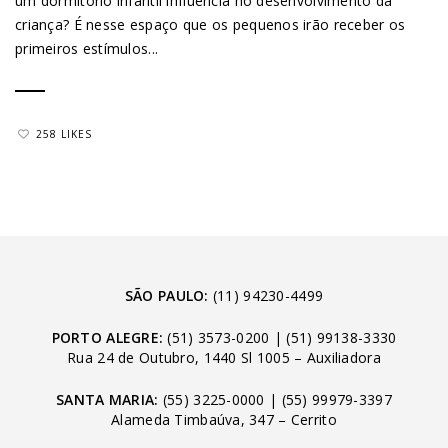
um dormitório infantil influencia no desenvolvimento da
criança? É nesse espaço que os pequenos irão receber os
primeiros estímulos...
258 LIKES
SÃO PAULO:
(11) 94230-4499
PORTO ALEGRE:
(51) 3573-0200
|
(51) 99138-3330
Rua 24 de Outubro, 1440 Sl 1005 – Auxiliadora
SANTA MARIA:
(55) 3225-0000
|
(55) 99979-3397
Alameda Timbaúva, 347 – Cerrito