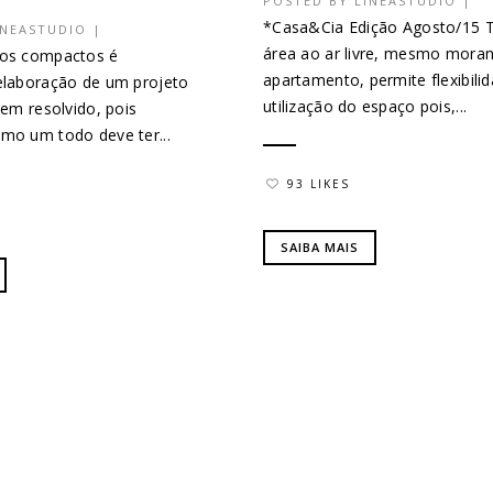
POSTED BY
LINEASTUDIO
|
*Casa&Cia Edição Agosto/15 
INEASTUDIO
|
área ao ar livre, mesmo mora
ços compactos é
apartamento, permite flexibili
elaboração de um projeto
utilização do espaço pois,...
bem resolvido, pois
mo um todo deve ter...
93 LIKES
SAIBA MAIS