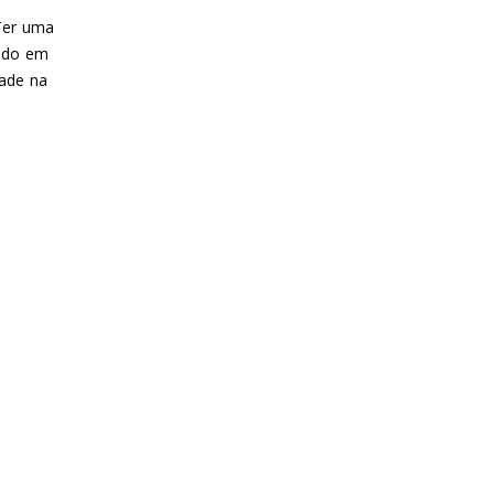
Ter uma
ndo em
dade na