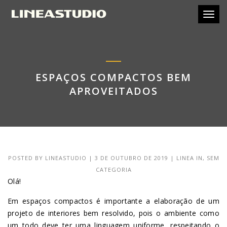
Toggl
ESPAÇOS COMPACTOS BEM
APROVEITADOS
POSTED BY
LINEASTUDIO
|
3 DE OUTUBRO DE 2019
|
LINEA IN
,
SEM
CATEGORIA
Olá!
Em espaços compactos é importante a elaboração de um
projeto de interiores bem resolvido, pois o ambiente como
um todo deve ter uma linguagem uniforme, respeitando o