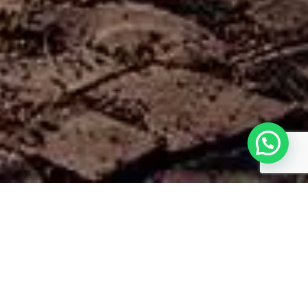
LOCAL:
ITAARA – RS
ÁREA:
209,72 M²
ANO:
2014