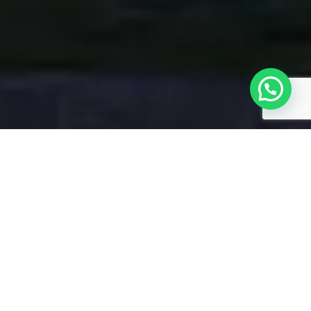
LOCAL:
SANTO ÂNGELO – RS
ANO:
2016