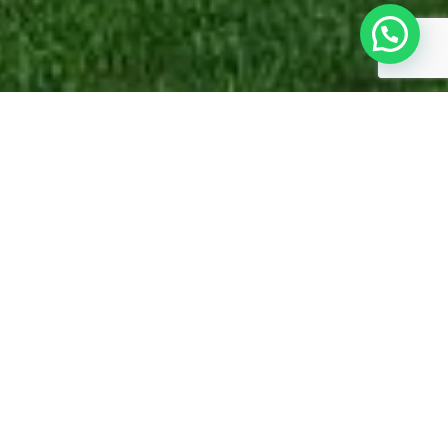
CASA NX
Local: Xangri-lá – RS
Ano: 2023